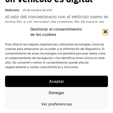
Redacción
-
28 de octubre de 2019
Al salir del concesionario con el vehículo nuevo se
pone fin a un proceso de compra de 24 pasos en
promedio, de los cuales el 80%, es decir, 19 paso,
Gestionar el consentimiento
son
de las cookies
Para ofrecer las mejores experiencias, utilizamos tecnologías como las
cookies para almacenar y/o acceder a la información del dispositivo. El
El 86% de las búsquedas de
consentimiento de estas tecnologías nos permitirá procesar datos como
coches nuevos se iniciará desde el
el comportamiento de navegación o las identificaciones únicas en este
móvil
sitio. No consentir o retirar el consentimiento, puede afectar
negativamente a ciertas características y funciones.
Redacción
-
31 de octubre de 2018
En tres años, el 86% de las búsquedas de coches
Aceptar
nuevos comenzará desde el smartphone o
dispositivos de IOT (Internet de Las Cosas), según
Denegar
recoge el informe presentado por el marketplace para
vehículos
Ver preferencias