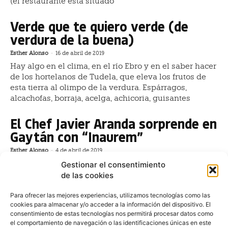
(el restaurante está situado
Verde que te quiero verde (de
verdura de la buena)
Esther Alonso
-
16 de abril de 2019
Hay algo en el clima, en el río Ebro y en el saber hacer
de los hortelanos de Tudela, que eleva los frutos de
esta tierra al olimpo de la verdura. Espárragos,
alcachofas, borraja, acelga, achicoria, guisantes
El Chef Javier Aranda sorprende en
Gaytán con “Inaurem”
Esther Alonso
-
4 de abril de 2019
El chef Javier Aranda, cuya carrera ha sido ya
Gestionar el consentimiento
reconocida con dos estrellas Michelin, presenta nuevo
de las cookies
menú en Gaytán, su restaurante gastronómico. El
menú
Para ofrecer las mejores experiencias, utilizamos tecnologías como las
cookies para almacenar y/o acceder a la información del dispositivo. El
consentimiento de estas tecnologías nos permitirá procesar datos como
A Dani García le ofrecieron las
el comportamiento de navegación o las identificaciones únicas en este