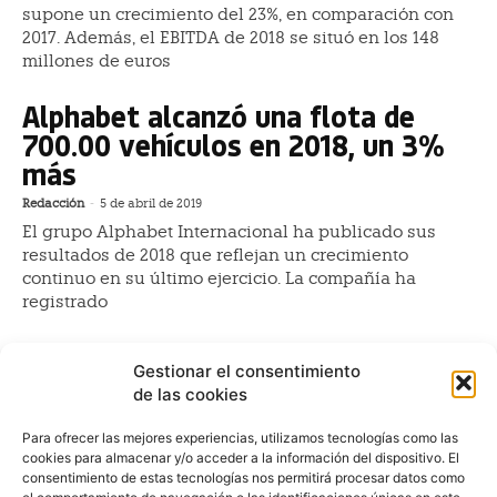
supone un crecimiento del 23%, en comparación con
2017. Además, el EBITDA de 2018 se situó en los 148
millones de euros
Alphabet alcanzó una flota de
700.00 vehículos en 2018, un 3%
más
Redacción
-
5 de abril de 2019
El grupo Alphabet Internacional ha publicado sus
resultados de 2018 que reflejan un crecimiento
continuo en su último ejercicio. La compañía ha
registrado
Arval obtuvo un crecimiento
Gestionar el consentimiento
orgánico del 8,2% en 2018
de las cookies
Redacción
-
11 de marzo de 2019
Para ofrecer las mejores experiencias, utilizamos tecnologías como las
La compañía de soluciones integrales de renting
cookies para almacenar y/o acceder a la información del dispositivo. El
Arval incrementó su crecimiento orgánico en 2018 un
consentimiento de estas tecnologías nos permitirá procesar datos como
8,2%, hasta los 1.193.910 vehículos de flota financiada