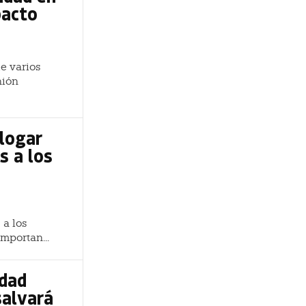
pacto
e varios
nión
alogar
s a los
 a los
mportan...
idad
salvará