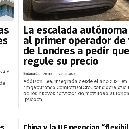
as
La escalada autónoma 
es
al primer operador de 
de Londres a pedir que
regule su precio
ta y
Redacción
-
26 de marzo de 2026
Addison Lee, integrada desde el año 2024 en
 de
singapurense ComfortDelGro, considera que 
de los nuevos servicios de movilidad autóno
"pueden...
es
China y la UE negocian “flexibi