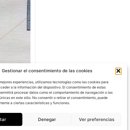
Gestionar el consentimiento de las cookies
 paro
salida
 mejores experiencias, utilizamos tecnologías como las cookies para
ceder a la información del dispositivo. El consentimiento de estas
permitirá procesar datos como el comportamiento de navegación o las
únicas en este sitio. No consentir o retirar el consentimiento, puede
mente a ciertas características y funciones.
io en
tar
Denegar
Ver preferencias
lio en vía
ra la