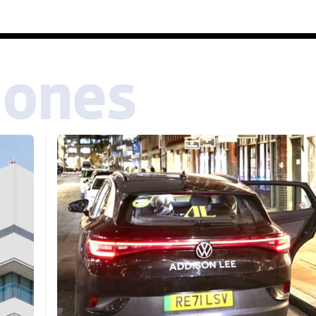
iones