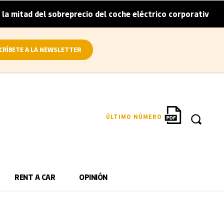
d del sobreprecio del coche eléctrico corporativo
Arval 
|
CRÍBETE A LA NEWSLETTER
ÚLTIMO NÚMERO
RENT A CAR
OPINIÓN