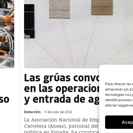
Las grúas convocan un
en las operaciones de 
Para ofrecer las
almacenar y/o ac
so
y entrada de agosto
tecnologías nos 
identificaciones 
afectar negativa
Redacción
-
5 de julio de 2022
La Asociación Nacional de Empresas de Auxil
Acep
Carretera (Aneac), patronal del sector de auxi
pública en España, ha convocado un paro pa