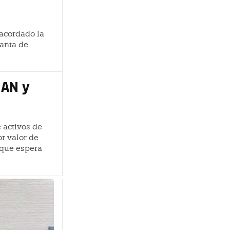
 acordado la
lanta de
MAN y
 activos de
or valor de
 que espera