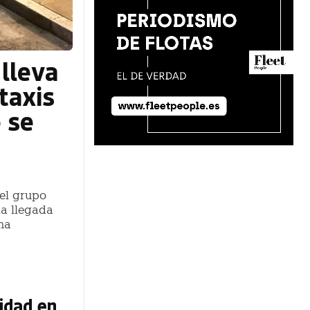
lleva
taxis
 se
 el grupo
la llegada
ma
lidad en