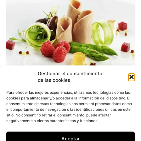
Gestionar el consentimiento
de las cookies
Disfruta de Fudeat este
Para ofrecer las mejores experiencias, utilizamos tecnologías como las
verano en la playa
cookies para almacenar y/o acceder a la información del dispositivo. El
consentimiento de estas tecnologías nos permitirá procesar datos como
el comportamiento de navegación o las identificaciones únicas en este
sitio. No consentir o retirar el consentimiento, puede afectar
Esther Alonso
-
6 de agosto de 2019
negativamente a ciertas características y funciones.
La plataforma gastronómica Fudeat (léase “fudit")
amplía su presencia durante el verano en puntos
clave de la Costa del Sol. Se trata de una
Aceptar