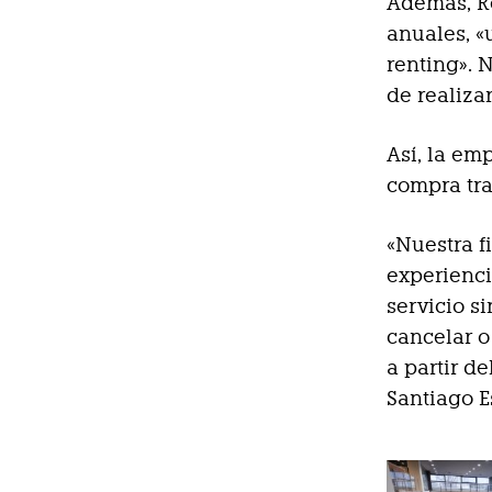
Además, Re
anuales, «
renting». 
de realiza
Así, la em
compra tra
«Nuestra f
experienci
servicio s
cancelar o
a partir d
Santiago E