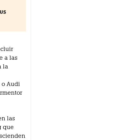
sus
cluir
e a las
 la
 o Audi
ormentor
en las
g que
ascienden