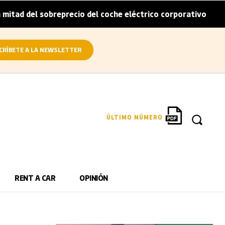
 sobreprecio del coche eléctrico corporativo
Arval conv
|
CRÍBETE A LA NEWSLETTER
ÚLTIMO NÚMERO
RENT A CAR
OPINIÓN