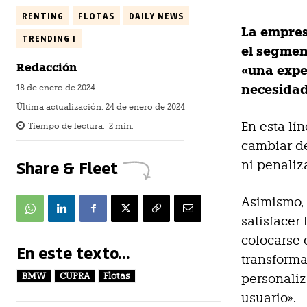
RENTING
FLOTAS
DAILY NEWS
La empres
TRENDING I
el segment
Redacción
«una expe
necesidad
18 de enero de 2024
Última actualización:
24 de enero de 2024
En esta lí
Tiempo de lectura:
2
min.
cambiar de
Share & Fleet
ni penaliz
Asimismo,
satisfacer
colocarse 
En este texto...
transforma
BMW
CUPRA
Flotas
personaliz
usuario».