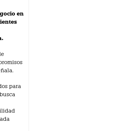
egocio en
lientes
a.
de
mpromisos
eñala.
dos para
 busca
ilidad
cada