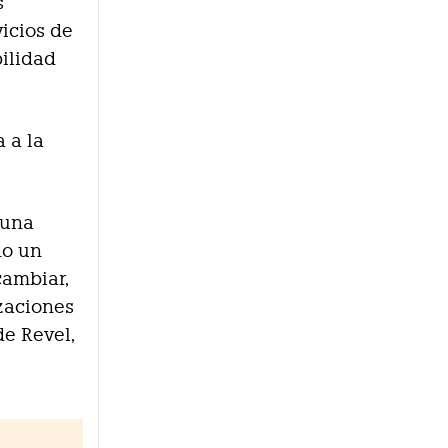
s
vicios de
bilidad
 a la
 una
do un
cambiar,
zaciones
de Revel,