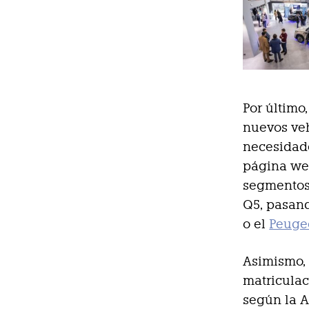
Por último
nuevos veh
necesidade
página we
segmentos
Q5, pasan
o el
Peuge
Asimismo, 
matriculac
según la 