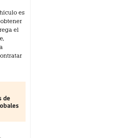
hículo es
s obtener
rega el
e,
ta
ontratar
s de
lobales