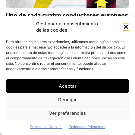
Uno de cada cuatro conductores europeos
descarta el coche eléctrico
Gestionar el consentimiento
de las cookies
Redacción
-
28 de julio de 2026
Para ofrecer las mejores experiencias, utilizamos tecnologías como las
cookies para almacenar y/o acceder a la información del dispositivo. El
consentimiento de estas tecnologías nos permitirá procesar datos como
el comportamiento de navegación o las identificaciones únicas en este
sitio. No consentir o retirar el consentimiento, puede afectar
negativamente a ciertas características y funciones.
Aceptar
Denegar
Ver preferencias
Política de Cookies
Política de Privacidad