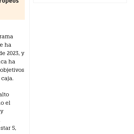
uropeos
grama
se ha
e 2023, y
ica ha
objetivos
 caja.
alto
o el
 y
n
star 5,