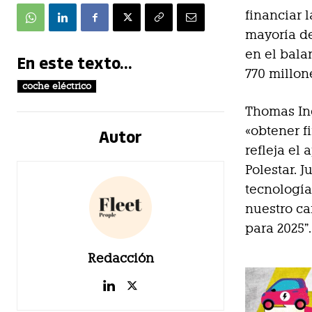
financiar 
mayoría de
en el bala
En este texto...
770 millon
coche eléctrico
Thomas Ing
«obtener f
Autor
refleja el
Polestar. 
tecnología
nuestro ca
para 2025”.
Redacción