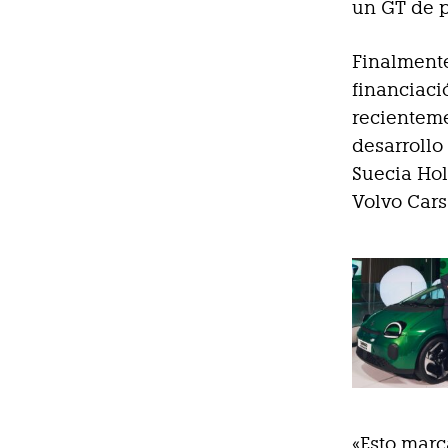
un GT de p
Finalmente
financiaci
recienteme
desarrollo
Suecia Hol
Volvo Cars
«Esto marc