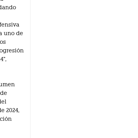
 dando
fensiva
a uno de
nos
rogresión
4”,
olumen
 de
del
e 2024,
ución