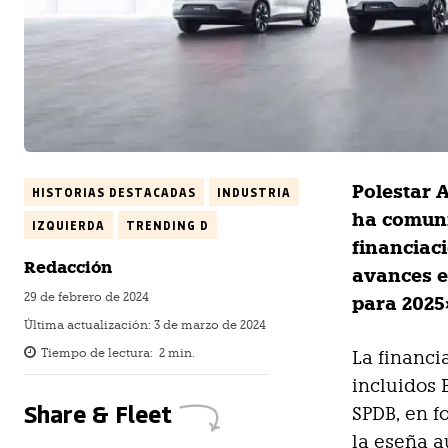
Polestar 
HISTORIAS DESTACADAS
INDUSTRIA
ha comuni
IZQUIERDA
TRENDING D
financiac
Redacción
avances e
29 de febrero de 2024
para 2025
Última actualización:
3 de marzo de 2024
Tiempo de lectura:
2
min.
La financi
incluidos 
Share & Fleet
SPDB, en f
la eseña a