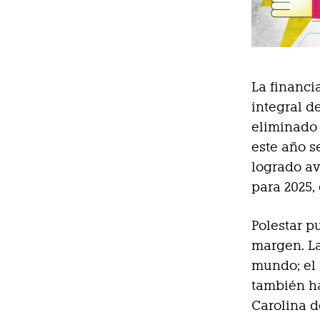
La financ
integral d
eliminado 
este año s
logrado av
para 2025,
Polestar p
margen. La
mundo; el
también h
Carolina de