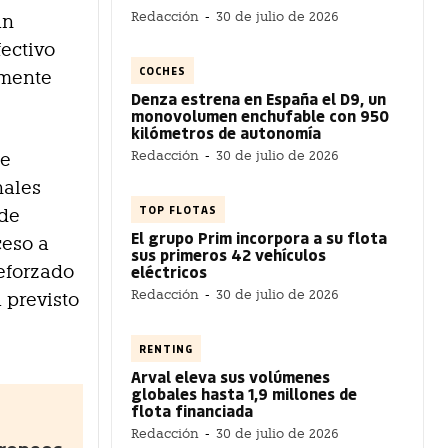
Redacción
-
30 de julio de 2026
an
fectivo
COCHES
amente
Denza estrena en España el D9, un
monovolumen enchufable con 950
kilómetros de autonomía
Redacción
-
30 de julio de 2026
ue
nales
TOP FLOTAS
 de
El grupo Prim incorpora a su flota
ceso a
sus primeros 42 vehículos
eléctricos
eforzado
Redacción
-
30 de julio de 2026
 previsto
RENTING
Arval eleva sus volúmenes
globales hasta 1,9 millones de
flota financiada
Redacción
-
30 de julio de 2026