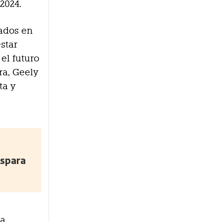
2024.
zados en
star
el futuro
ra, Geely
ta y
ispara
ma