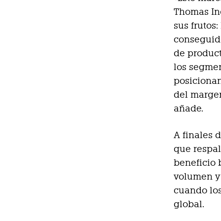
Thomas Ing
sus frutos
conseguido
de produc
los segmen
posicionan
del margen
añade.
A finales 
que respal
beneficio 
volumen y 
cuando los
global.