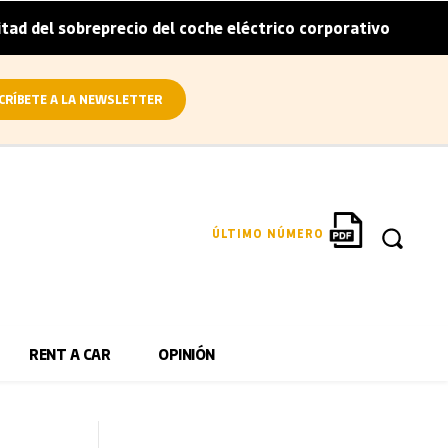
obreprecio del coche eléctrico corporativo
Arval convier
|
CRÍBETE A LA NEWSLETTER
ÚLTIMO NÚMERO
RENT A CAR
OPINIÓN