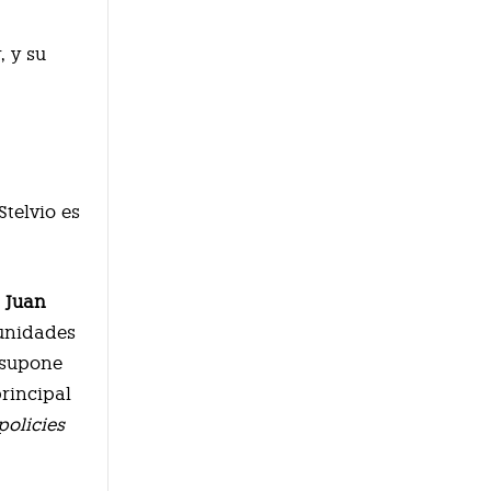
, y su
Stelvio es
,
Juan
 unidades
 supone
principal
policies