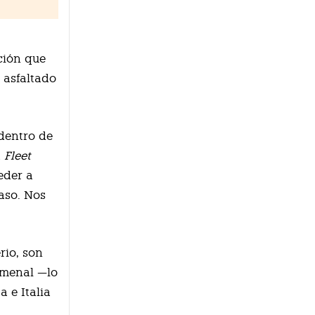
ación que
 asfaltado
dentro de
a
Fleet
eder a
aso. Nos
erio, son
omenal —lo
 e Italia