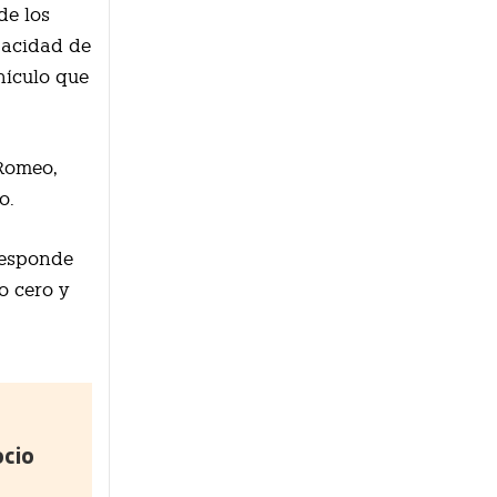
de los
pacidad de
hículo que
 Romeo,
o.
responde
o cero y
ocio