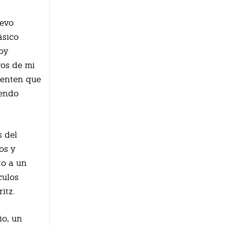
uevo
ásico
toy
vos de mi
sienten que
iendo
s del
os y
to a un
culos
itz.
io, un