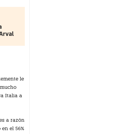
a
Arval
blemente le
o mucho
a Italia a
es a razón
o en el 56%