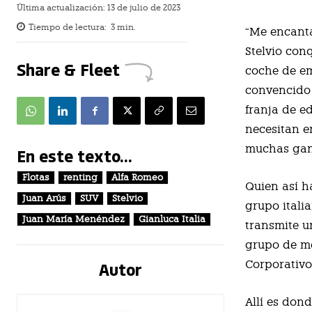
Última actualización:
13 de julio de 2023
Tiempo de lectura:
3
min.
“
Me encanta
Stelvio con
Share & Fleet
coche de emp
convencido 
franja de e
necesitan e
muchas gana
En este texto...
Flotas
renting
Alfa Romeo
Quien así h
Juan Arús
SUV
Stelvio
grupo itali
Juan María Menéndez
Gianluca Italia
transmite u
grupo de me
Autor
Corporativo
Allí es don