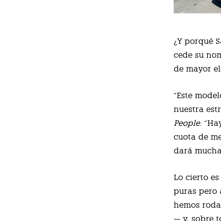
¿Y porqué S
cede su nom
de mayor el
“Este model
nuestra estr
People
. “Ha
cuota de me
dará muchas
Lo cierto es
puras pero 
hemos rodad
— y, sobre 