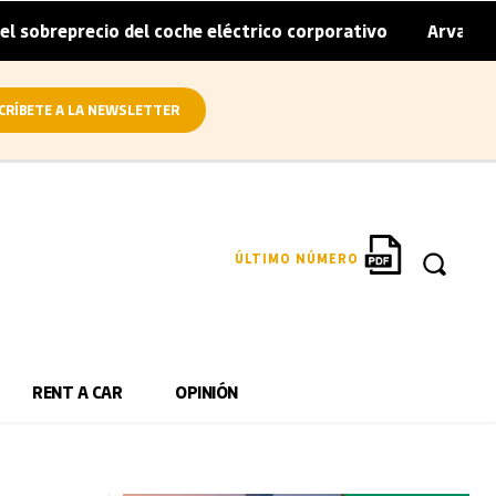
cio del coche eléctrico corporativo
Arval convierte en e
|
CRÍBETE A LA NEWSLETTER
ÚLTIMO NÚMERO
RENT A CAR
OPINIÓN