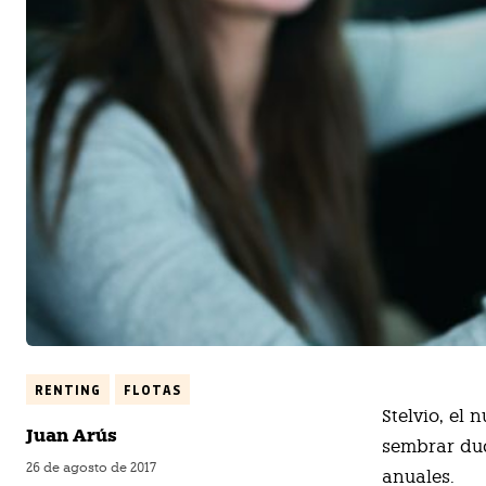
RENTING
FLOTAS
Stelvio, el
Juan Arús
sembrar dud
26 de agosto de 2017
anuales.