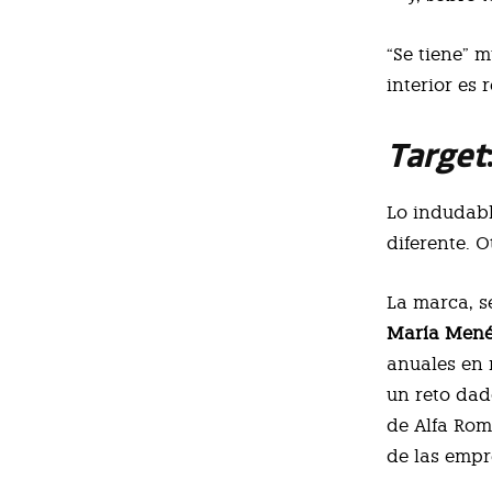
“Se tiene” m
interior es
Target
Lo indudabl
diferente. O
La marca, s
María Men
anuales en 
un reto dad
de Alfa Rome
de las empr