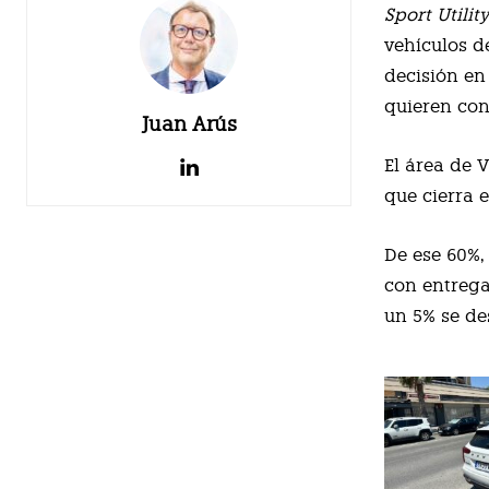
Sport Utilit
vehículos d
decisión en
quieren con
Juan Arús
El área de 
que cierra 
De ese 60%,
con entreg
un 5% se des