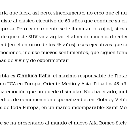
ría que fuera así pero, sinceramente, no creo que el n
quiste al clásico ejecutivo de 60 años que conduce su cl
resa. Pero [y de repente se le iluminan los ojos], sí es
de que este SUV va a agitar el alma de muchos directi
dad [en el entorno de los 45 años], esos ejecutivos que 
mociones, incluso nuevos sentimientos, que siguen ten
s de vivir y de experimentar”.
abla es
Gianluca Italia
, el máximo responsable de Flota
ano FCA en Europa, Oriente Medio y Asia. Frisa los 45 añ
na emoción que no puede disimular. Nos ha citado, jun
dios de comunicación especializados en Flotas y Vehí
s de toda Europa, en un marco incomparable: Saint Mor
de se ha presentado al mundo el nuevo Alfa Romeo Stelv