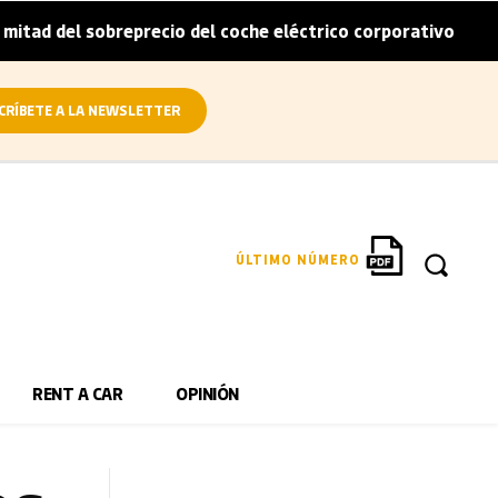
sobreprecio del coche eléctrico corporativo
Arval convi
|
CRÍBETE A LA NEWSLETTER
ÚLTIMO NÚMERO
RENT A CAR
OPINIÓN