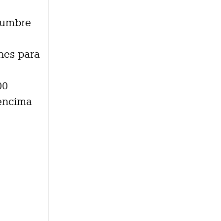
dumbre
ones para
00
 encima