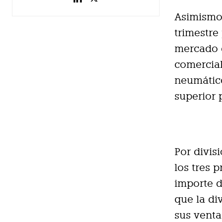
Asimismo,
trimestre
mercado d
comercial
neumático
superior 
Por divis
los tres 
importe d
que la di
sus venta