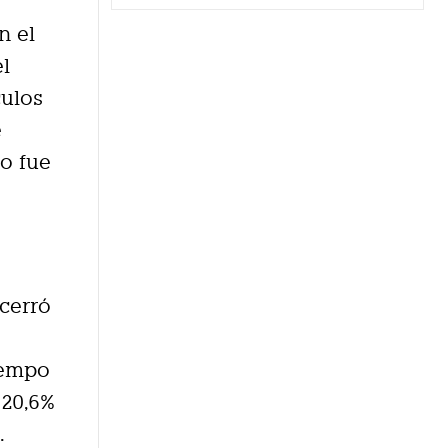
n el
el
culos
e
o fue
 cerró
r
iempo
 20,6%
.