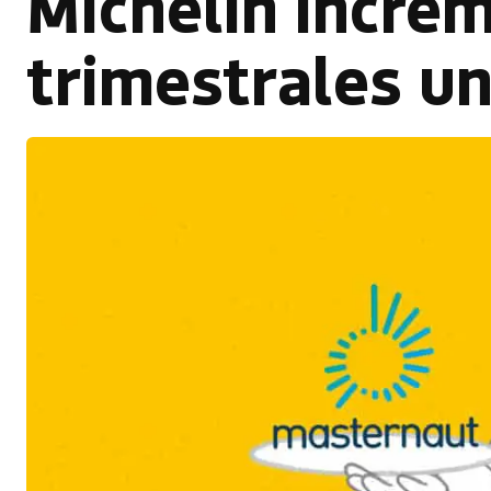
Michelin incre
trimestrales u