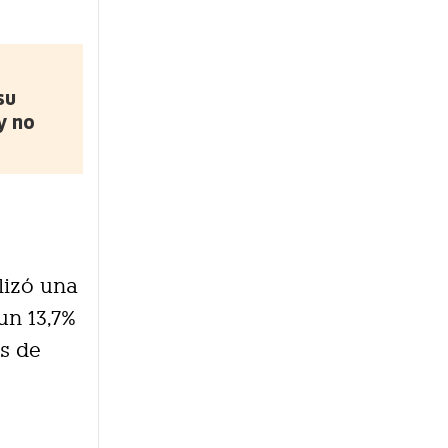
su
y no
lizó una
un 13,7%
es de