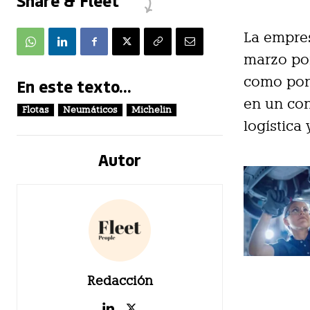
Share & Fleet
La empres
marzo por
como por 
En este texto...
en un con
Flotas
Neumáticos
Michelin
logística
Autor
Redacción