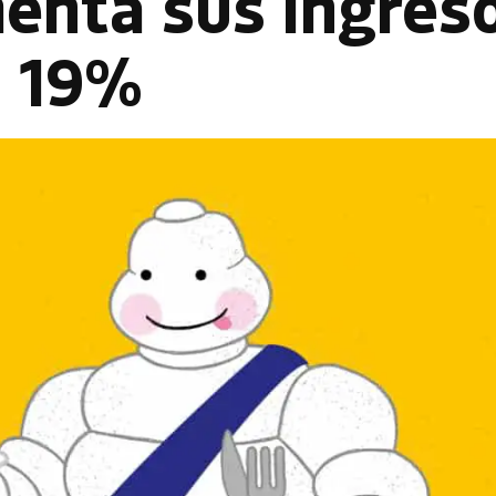
menta sus ingres
n 19%