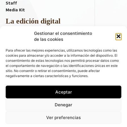
Staff
Media Kit
La edición digital
Descargar último ejemplar
Gestionar el consentimiento
ir a hemeroteca
de las cookies
+ Contenido en redes sociales
Para ofrecer las mejores experiencias, utilizamos tecnologías como las
cookies para almacenar y/o acceder a la información del dispositivo. El
consentimiento de estas tecnologías nos permitirá procesar datos como
el comportamiento de navegación o las identificaciones únicas en este
sitio. No consentir o retirar el consentimiento, puede afectar
negativamente a ciertas características y funciones.
Aceptar
© 2026 FLEET PEOPLE . La web líder de las flotas y el renting de
Denegar
automóviles - C/ Fernández de la Hoz 70, 1ºB - 28003 - Madrid
(España) | Política de Privacidad | Política de Cookies | Email:
Ver preferencias
fleetpeople@fleetpeople.es