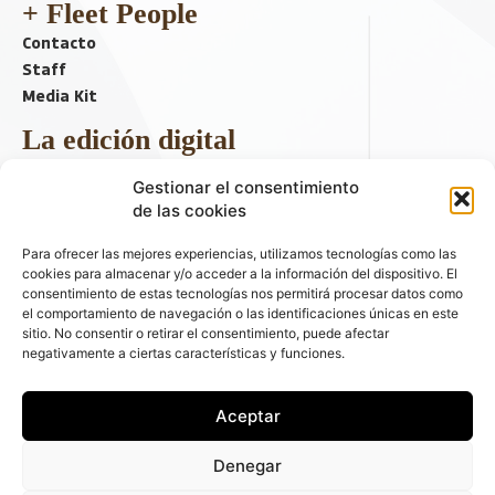
+ Fleet People
Contacto
Staff
Media Kit
La edición digital
Descargar último ejemplar
Gestionar el consentimiento
ir a hemeroteca
de las cookies
+ Contenido en redes sociales
Para ofrecer las mejores experiencias, utilizamos tecnologías como las
cookies para almacenar y/o acceder a la información del dispositivo. El
consentimiento de estas tecnologías nos permitirá procesar datos como
el comportamiento de navegación o las identificaciones únicas en este
sitio. No consentir o retirar el consentimiento, puede afectar
negativamente a ciertas características y funciones.
Aceptar
© 2026 FLEET PEOPLE . La web líder de las flotas y el renting de
Denegar
automóviles - C/ Fernández de la Hoz 70, 1ºB - 28003 - Madrid