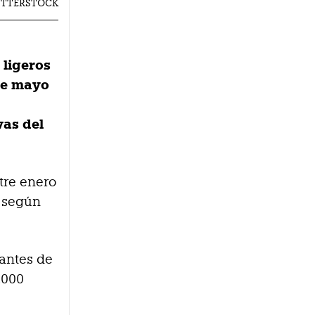
SHUTTERSTOCK
 ligeros
de mayo
vas del
tre enero
, según
 antes de
.000