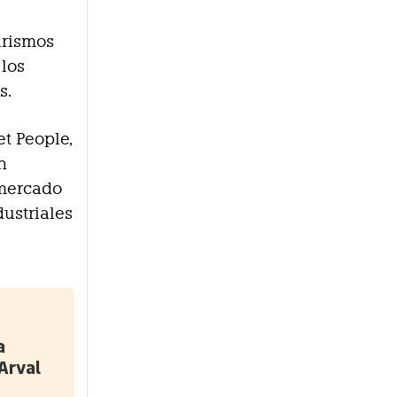
turismos
 los
s.
et People,
n
 mercado
dustriales
a
Arval