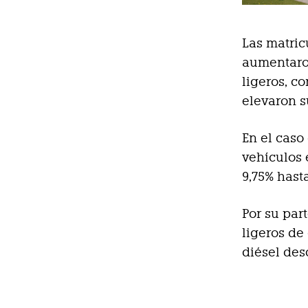
Las matric
aumentaron
ligeros, c
elevaron s
En el caso 
vehículos 
9,75% hast
Por su par
ligeros de
diésel des