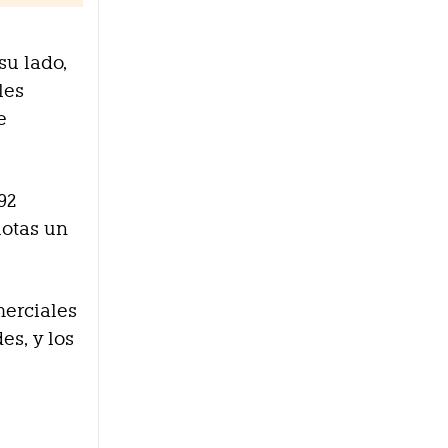
su lado,
les
e
92
lotas un
merciales
es, y los