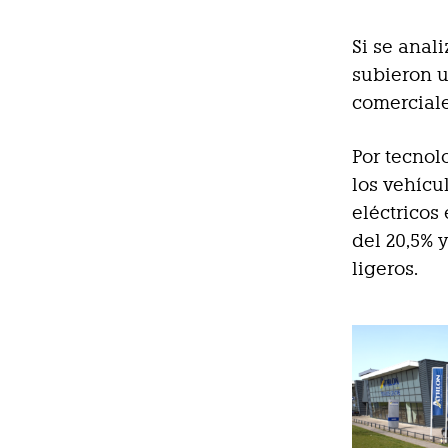
Si se anali
subieron u
comerciale
Por tecnol
los vehícu
eléctricos
del 20,5% 
ligeros.