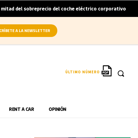
breprecio del coche eléctrico corporativo
Arval convier
|
CRÍBETE A LA NEWSLETTER
ÚLTIMO NÚMERO
RENT A CAR
OPINIÓN