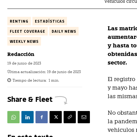
Vehículos circ
RENTING
ESTADÍSTICAS
Las matri
FLEET COVERAGE
DAILY NEWS
aumentaro
WEEKLY NEWS
y hasta t
obtenidas
Redacción
sector.
19 de junio de 2023
Última actualización:
19 de junio de 2023
El registr
Tiempo de lectura:
1
min.
y mayo has
las mismas
Share & Fleet
No obstant
la pandemi
vehículos 
En este texto...