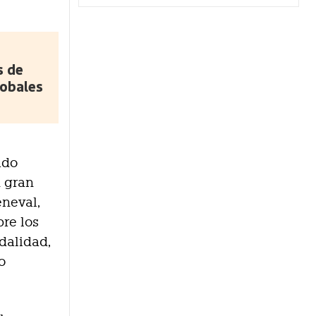
s de
lobales
ado
n gran
eneval,
bre los
dalidad,
o