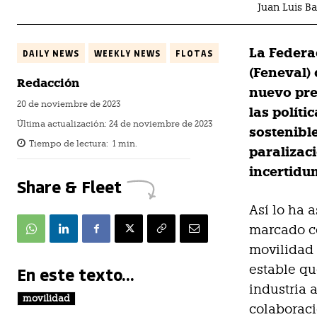
Juan Luis 
La Federa
DAILY NEWS
WEEKLY NEWS
FLOTAS
(Feneval)
Redacción
nuevo pre
20 de noviembre de 2023
las políti
Última actualización:
24 de noviembre de 2023
sostenibl
Tiempo de lectura:
1
min.
paralizac
incertidum
Share & Fleet
Así lo ha 
marcado co
movilidad 
estable qu
En este texto...
industria 
movilidad
colaboraci