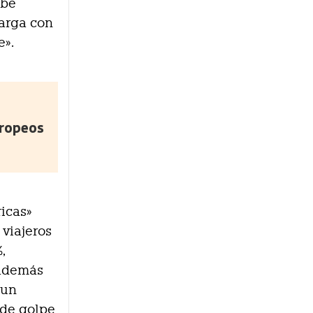
ebe
carga con
e».
uropeos
icas»
 viajeros
,
 además
 un
 de golpe