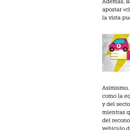
Además, B
apostar «c
la vista p
Asimismo, 
como la eq
y del secto
mientras q
del recono
vehículo d