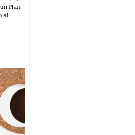
 un Plan
o al