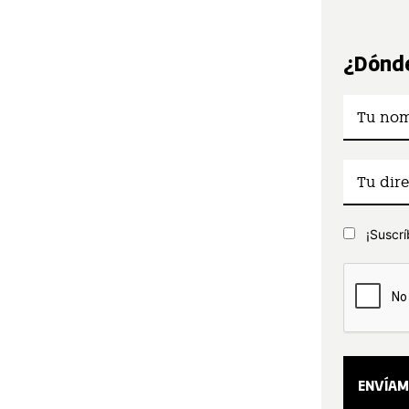
¿Dónde
¡Suscrí