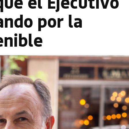
ue el Ejecutivo
ando por la
enible