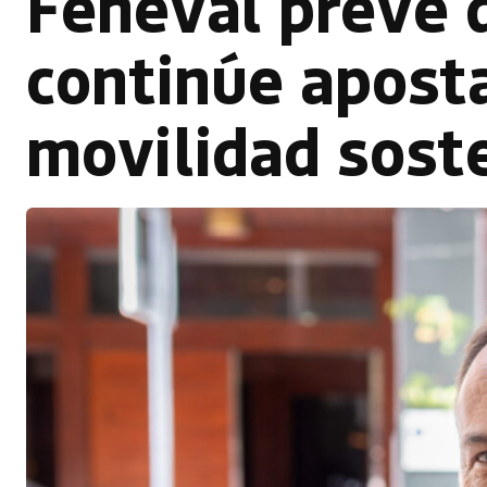
Feneval prevé q
continúe apost
movilidad sost