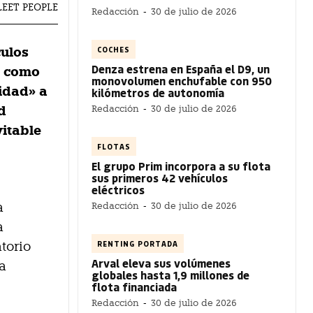
LEET PEOPLE
Redacción
-
30 de julio de 2026
COCHES
culos
Denza estrena en España el D9, un
z como
monovolumen enchufable con 950
idad» a
kilómetros de autonomía
d
Redacción
-
30 de julio de 2026
vitable
FLOTAS
El grupo Prim incorpora a su flota
sus primeros 42 vehículos
eléctricos
a
Redacción
-
30 de julio de 2026
a
RENTING PORTADA
torio
Arval eleva sus volúmenes
la
globales hasta 1,9 millones de
flota financiada
Redacción
-
30 de julio de 2026