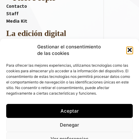
Contacto
Staff
Media Kit
La edición digital
Descargar último ejemplar
Gestionar el consentimiento
ir a hemeroteca
de las cookies
+ Contenido en redes sociales
Para ofrecer las mejores experiencias, utilizamos tecnologías como las
cookies para almacenar y/o acceder a la información del dispositivo. El
consentimiento de estas tecnologías nos permitirá procesar datos como
el comportamiento de navegación o las identificaciones únicas en este
sitio. No consentir o retirar el consentimiento, puede afectar
negativamente a ciertas características y funciones.
Aceptar
© 2026 FLEET PEOPLE . La web líder de las flotas y el renting de
Denegar
automóviles - C/ Fernández de la Hoz 70, 1ºB - 28003 - Madrid
(España) | Política de Privacidad | Política de Cookies | Email:
Ver preferencias