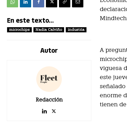
Económico
declaraci
Mindtech 
En este texto...
microchips
Nadia Calviño
industria
Autor
A pregunt
microchip
viguesa d
este jueve
señalado 
enorme d
Redacción
tienen de