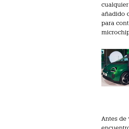
cualquier
añadido q
para cont
microchip
Antes de 
encuentr