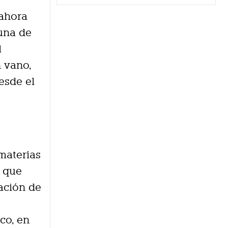
ahora
 una de
l
 vano,
esde el
materias
e que
ación de
co, en