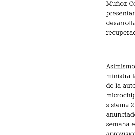
Muñoz Cod
presentar
desarroll
recuperac
Asimismo,
ministra 
de la aut
microchip
sistema 2
anunciad
semana e
aprovisi