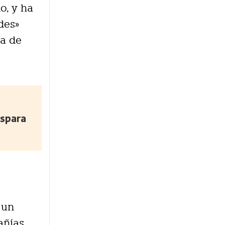
o, y ha
des»
ea de
ispara
 un
añías