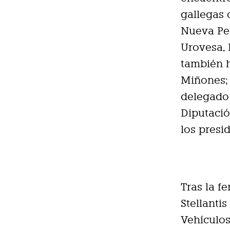
gallegas 
Nueva Pe
Urovesa, 
también h
Miñones; 
delegado 
Diputació
los presi
Tras la f
Stellantis
Vehículos