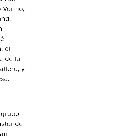
 Verino,
and,
n
sé
; el
a de la
allero; y
esa.
l grupo
úster de
uan