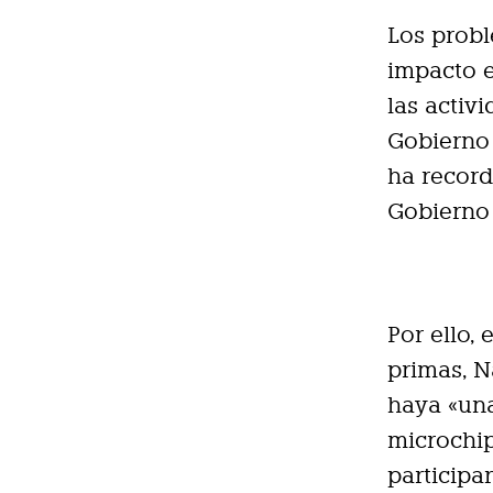
Los prob
impacto e
las activ
Gobierno 
ha record
Gobierno 
Por ello,
primas, N
haya «una
microchip
participa