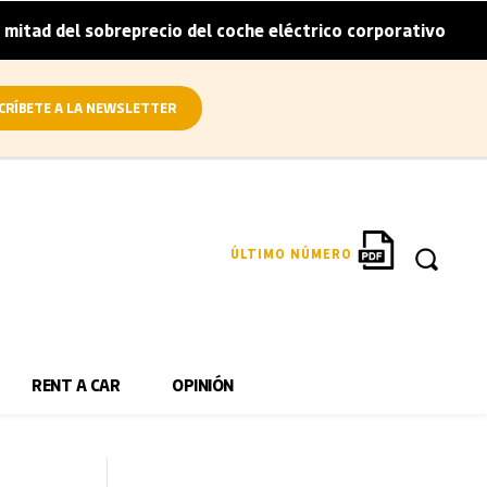
breprecio del coche eléctrico corporativo
Arval conviert
|
CRÍBETE A LA NEWSLETTER
ÚLTIMO NÚMERO
RENT A CAR
OPINIÓN