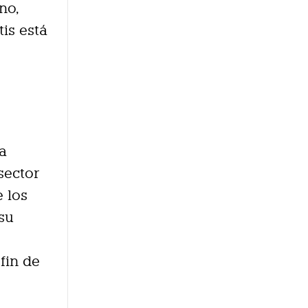
no,
is está
a
sector
e los
 su
fin de