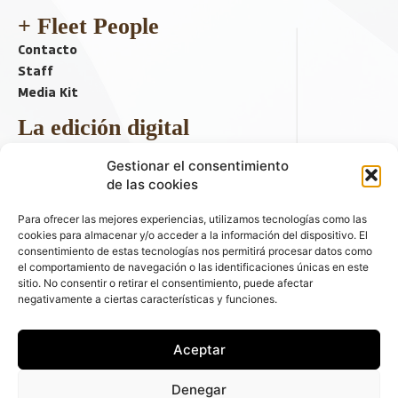
+ Fleet People
Contacto
Staff
Media Kit
La edición digital
Descargar último ejemplar
Gestionar el consentimiento
ir a hemeroteca
de las cookies
+ Contenido en redes sociales
Para ofrecer las mejores experiencias, utilizamos tecnologías como las
cookies para almacenar y/o acceder a la información del dispositivo. El
consentimiento de estas tecnologías nos permitirá procesar datos como
el comportamiento de navegación o las identificaciones únicas en este
sitio. No consentir o retirar el consentimiento, puede afectar
negativamente a ciertas características y funciones.
Aceptar
© 2026 FLEET PEOPLE . La web líder de las flotas y el renting de
Denegar
automóviles - C/ Fernández de la Hoz 70, 1ºB - 28003 - Madrid