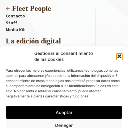
+ Fleet People
Contacto
Staff
Media Kit
La edición digital
Descargar último ejemplar
Gestionar el consentimiento
ir a hemeroteca
de las cookies
+ Contenido en redes sociales
Para ofrecer las mejores experiencias, utilizamos tecnologías como las
cookies para almacenar y/o acceder a la información del dispositivo. El
consentimiento de estas tecnologías nos permitirá procesar datos como
el comportamiento de navegación o las identificaciones únicas en este
sitio. No consentir o retirar el consentimiento, puede afectar
negativamente a ciertas características y funciones.
Aceptar
© 2026 FLEET PEOPLE . La web líder de las flotas y el renting de
Denegar