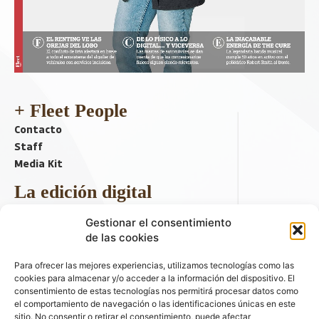
+ Fleet People
Contacto
Staff
Media Kit
La edición digital
Descargar último ejemplar
Gestionar el consentimiento
ir a hemeroteca
de las cookies
+ Contenido en redes sociales
Para ofrecer las mejores experiencias, utilizamos tecnologías como las
cookies para almacenar y/o acceder a la información del dispositivo. El
consentimiento de estas tecnologías nos permitirá procesar datos como
el comportamiento de navegación o las identificaciones únicas en este
sitio. No consentir o retirar el consentimiento, puede afectar