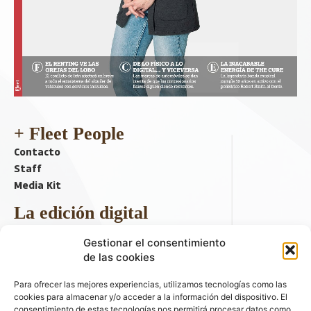
+ Fleet People
Contacto
Staff
Media Kit
La edición digital
Descargar último ejemplar
Gestionar el consentimiento
ir a hemeroteca
de las cookies
+ Contenido en redes sociales
Para ofrecer las mejores experiencias, utilizamos tecnologías como las
cookies para almacenar y/o acceder a la información del dispositivo. El
consentimiento de estas tecnologías nos permitirá procesar datos como