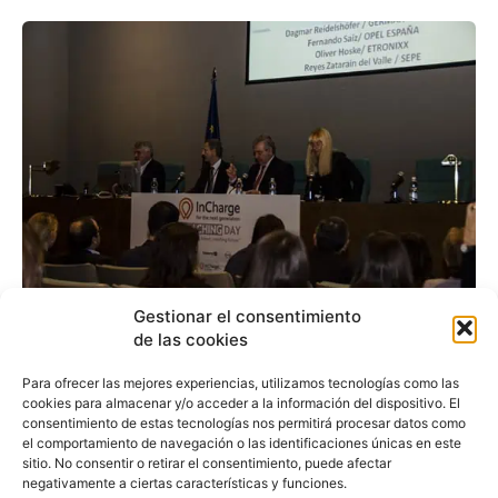
Gestionar el consentimiento
de las cookies
Opel participa en el
Para ofrecer las mejores experiencias, utilizamos tecnologías como las
InCharge Coaching Day
cookies para almacenar y/o acceder a la información del dispositivo. El
consentimiento de estas tecnologías nos permitirá procesar datos como
el comportamiento de navegación o las identificaciones únicas en este
sitio. No consentir o retirar el consentimiento, puede afectar
Redacción
-
19 de noviembre de 2016
negativamente a ciertas características y funciones.
Madrid ha acogido la tercera edición de la