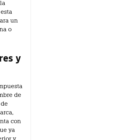
la
 esta
ara un
ana o
res y
ompuesta
ombre de
 de
arca,
enta con
que ya
rior y