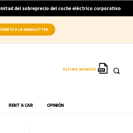
reprecio del coche eléctrico corporativo
Arval conviert
|
CRÍBETE A LA NEWSLETTER
ÚLTIMO NÚMERO
RENT A CAR
OPINIÓN