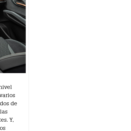
nivel
varios
ndos de
las
es. Y,
los