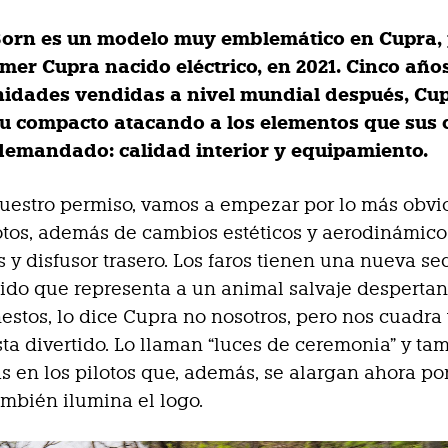
Born es un modelo muy emblemático en Cupra,
imer Cupra nacido eléctrico, en 2021. Cinco año
nidades vendidas a nivel mundial después, Cu
u compacto atacando a los elementos que sus c
emandado: calidad interior y equipamiento.
vuestro permiso, vamos a empezar por lo más obvi
lotos, además de cambios estéticos y aerodinámico
 y disfusor trasero. Los faros tienen una nueva s
do que representa a un animal salvaje despertan
stos, lo dice Cupra no nosotros, pero nos cuadra
ta divertido. Lo llaman “luces de ceremonia” y ta
s en los pilotos que, además, se alargan ahora por
ambién ilumina el logo.