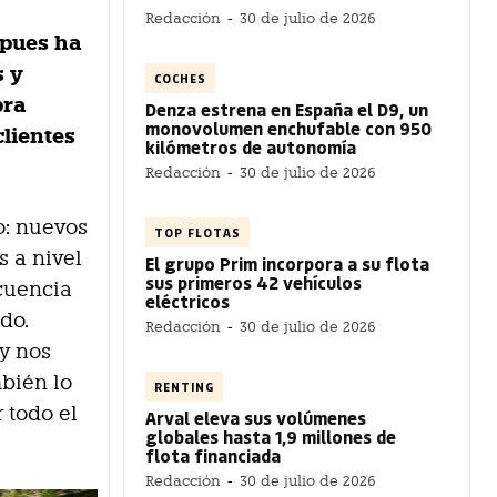
Redacción
-
30 de julio de 2026
 pues ha
s y
COCHES
pra
Denza estrena en España el D9, un
monovolumen enchufable con 950
lientes
kilómetros de autonomía
Redacción
-
30 de julio de 2026
o: nuevos
TOP FLOTAS
s a nivel
El grupo Prim incorpora a su flota
sus primeros 42 vehículos
ecuencia
eléctricos
do.
Redacción
-
30 de julio de 2026
 y nos
mbién lo
RENTING
 todo el
Arval eleva sus volúmenes
globales hasta 1,9 millones de
flota financiada
Redacción
-
30 de julio de 2026