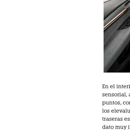
En el inte
sensorial,
puntos, co
los eleval
traseras e
dato muy i