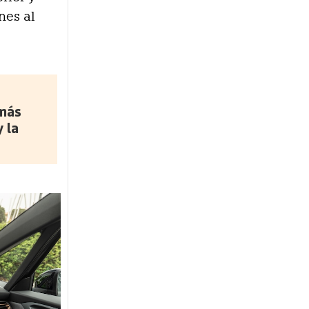
nes al
 más
 la