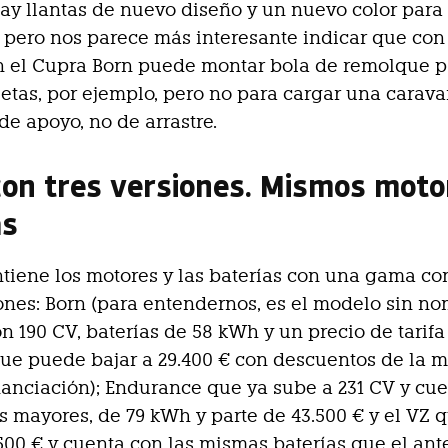
y llantas de nuevo diseño y un nuevo color para 
, pero nos parece más interesante indicar que con
n el Cupra Born puede montar bola de remolque p
letas, por ejemplo, pero no para cargar una carav
 de apoyo, no de arrastre.
on tres versiones. Mismos moto
as
tiene los motores y las baterías con una gama c
ones: Born (para entendernos, es el modelo sin n
on 190 CV, baterías de 58 kWh y un precio de tarifa
que puede bajar a 29.400 € con descuentos de la m
nanciación); Endurance que ya sube a 231 CV y cu
as mayores, de 79 kWh y parte de 43.500 € y el VZ 
500 € y cuenta con las mismas baterías que el ante