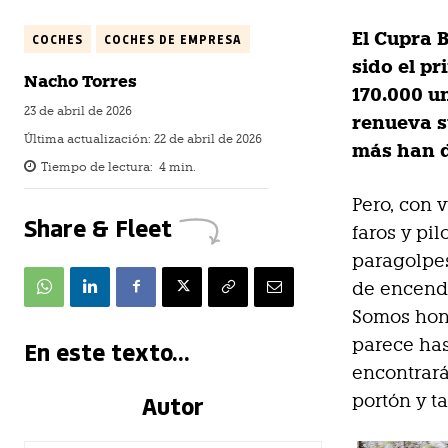
El Cupra 
COCHES
COCHES DE EMPRESA
sido el pr
Nacho Torres
170.000 u
23 de abril de 2026
renueva s
Última actualización:
22 de abril de 2026
más han d
Tiempo de lectura:
4
min.
Pero, con 
Share & Fleet
faros y pi
paragolpes
de encendi
Somos hone
parece has
En este texto...
encontrará
Autor
portón y t