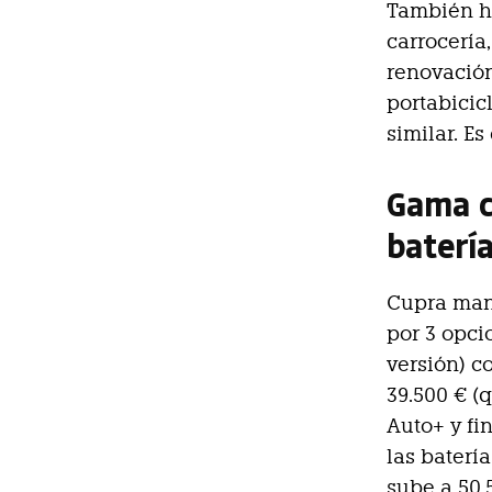
También ha
carrocería
renovació
portabicic
similar. Es
Gama c
baterí
Cupra man
por 3 opci
versión) c
39.500 € (
Auto+ y fi
las baterí
sube a 50.