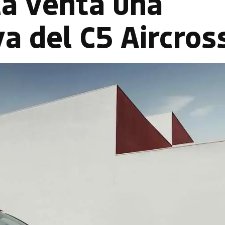
la venta una
va del C5 Aircros