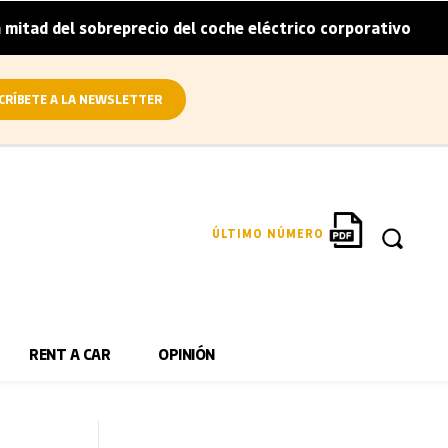
obreprecio del coche eléctrico corporativo
Arval convier
|
CRÍBETE A LA NEWSLETTER
ÚLTIMO NÚMERO
RENT A CAR
OPINIÓN