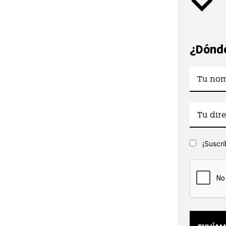
¿Dónde
¡Suscrí