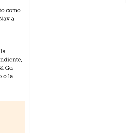
nto como
 Nav a
 la
ndiente,
 & Go,
 o la