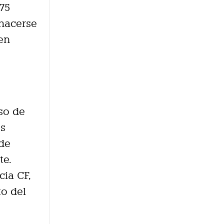
75
 hacerse
en
so de
os
 de
te.
cia CF,
to del