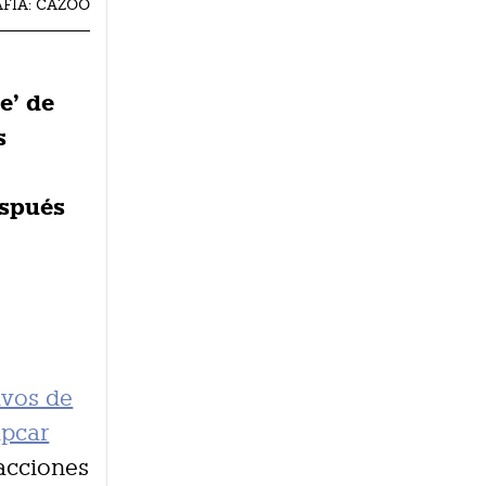
FÍA: CAZOO
e’ de
s
espués
ivos de
ipcar
 acciones