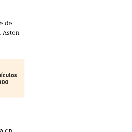
ue de
al Aston
hículos
000
úa en