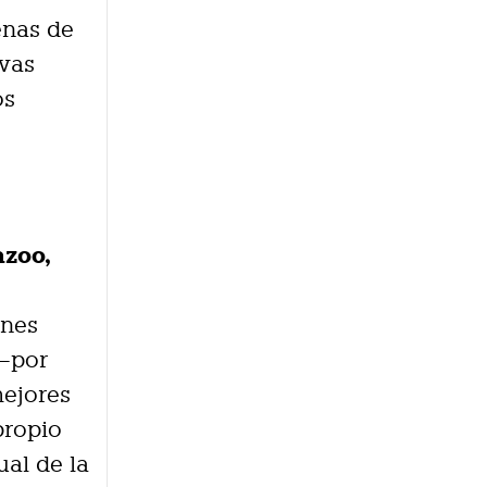
enas de
evas
os
azoo,
ones
 —por
mejores
propio
al de la