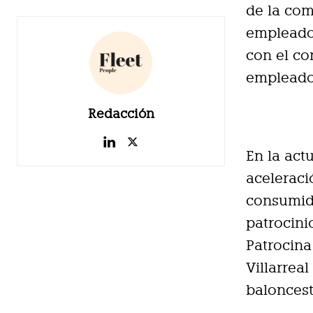
de la com
empleados
con el co
empleado
Redacción
En la act
aceleraci
consumid
patrocini
Patrocina
Villarrea
baloncest