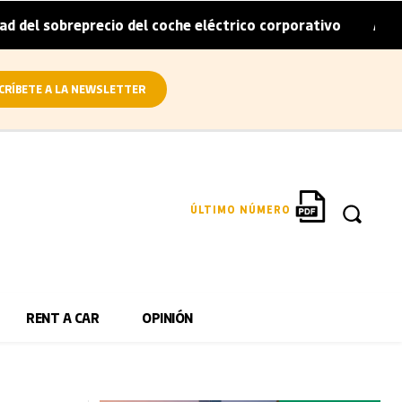
reprecio del coche eléctrico corporativo
Arval convierte
|
CRÍBETE A LA NEWSLETTER
ÚLTIMO NÚMERO
RENT A CAR
OPINIÓN