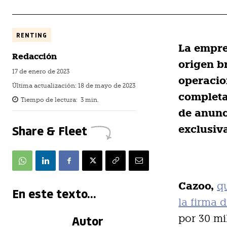
RENTING
La empre
Redacción
origen b
17 de enero de 2023
operacio
Última actualización:
18 de mayo de 2023
completa
Tiempo de lectura:
3
min.
de anunc
Share & Fleet
exclusiv
Cazoo,
q
En este texto...
la firma 
Autor
por 30 mi