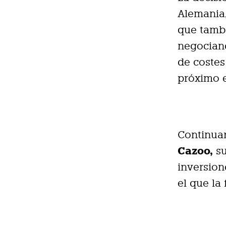
Alemania,
que tambi
negociand
de costes
próximo e
Continuar
Cazoo,
su
inversion
el que la