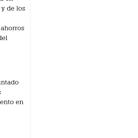
 y de los
 ahorros
del
untado
s
mento en