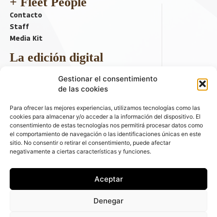
+ Fleet People
Contacto
Staff
Media Kit
La edición digital
Descargar último ejemplar
Gestionar el consentimiento
ir a hemeroteca
de las cookies
+ Contenido en redes sociales
Para ofrecer las mejores experiencias, utilizamos tecnologías como las
cookies para almacenar y/o acceder a la información del dispositivo. El
consentimiento de estas tecnologías nos permitirá procesar datos como
el comportamiento de navegación o las identificaciones únicas en este
sitio. No consentir o retirar el consentimiento, puede afectar
negativamente a ciertas características y funciones.
Aceptar
© 2026 FLEET PEOPLE . La web líder de las flotas y el renting de
Denegar
automóviles - C/ Fernández de la Hoz 70, 1ºB - 28003 - Madrid
(España) | Política de Privacidad | Política de Cookies | Email: