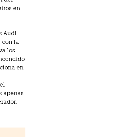
etros en
s Audi
 con la
va los
 encendido
nciona en
el
os apenas
erador,