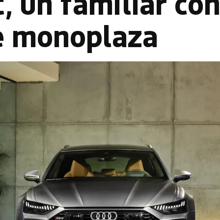
, un familiar co
e monoplaza