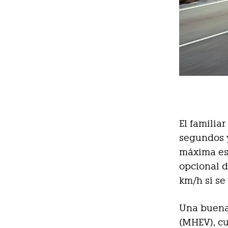
El familia
segundos y
máxima est
opcional d
km/h si se
Una buena 
(MHEV), cu