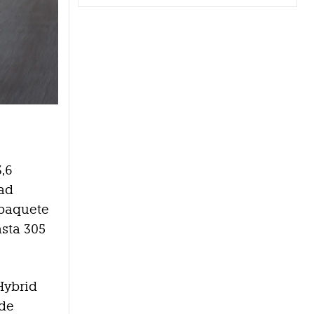
3,6
dad
 paquete
asta 305
Hybrid
 de