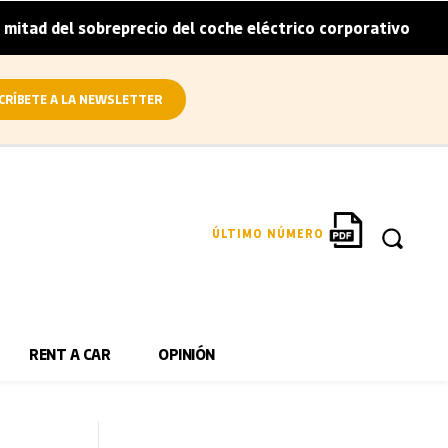
eprecio del coche eléctrico corporativo
Arval convierte 
|
CRÍBETE A LA NEWSLETTER
ÚLTIMO NÚMERO
RENT A CAR
OPINIÓN