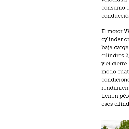
consumo de
conducció
El motor V
cylinder o
baja carga
cilindros 2
y el cierr
modo cuatr
condicione
rendimient
tienen pér
esos cilin