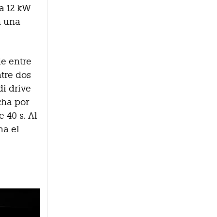
a 12 kW
n una
de entre
ntre dos
di drive
cha por
 40 s. Al
ha el