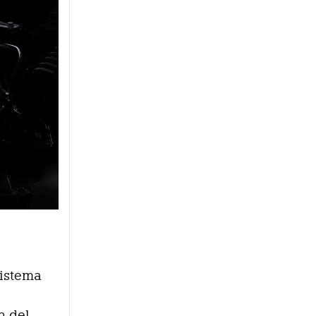
sistema
n del