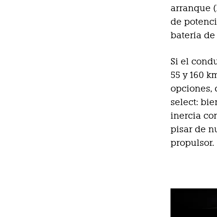
arranque (
de potenc
batería de 
Si el cond
55 y 160 k
opciones, 
select: bi
inercia co
pisar de n
propulsor.