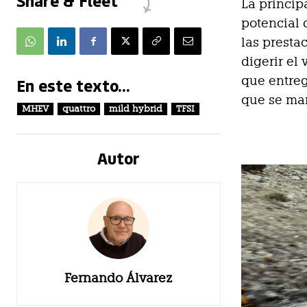
Share & Fleet
La princip
potencial 
las presta
digerir el
que entre
En este texto...
que se man
MHEV
quattro
mild hybrid
TFSI
Autor
Fernando Álvarez