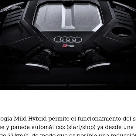
logía Mild Hybrid permite el funcionamiento del 
e y parada automáticos (start/stop) ya desde una
de 22 km/h, de modo que es posible una reducció