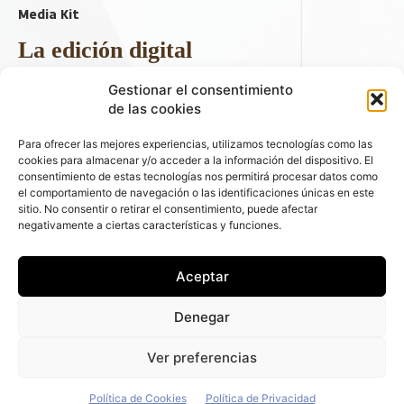
Media Kit
La edición digital
Descargar último ejemplar
Gestionar el consentimiento
ir a hemeroteca
de las cookies
+ Contenido en redes sociales
Para ofrecer las mejores experiencias, utilizamos tecnologías como las
cookies para almacenar y/o acceder a la información del dispositivo. El
consentimiento de estas tecnologías nos permitirá procesar datos como
el comportamiento de navegación o las identificaciones únicas en este
sitio. No consentir o retirar el consentimiento, puede afectar
negativamente a ciertas características y funciones.
Aceptar
© 2026 FLEET PEOPLE . La web líder de las flotas y el renting de
Denegar
automóviles - C/ Fernández de la Hoz 70, 1ºB - 28003 - Madrid
(España) | Política de Privacidad | Política de Cookies | Email:
Ver preferencias
fleetpeople@fleetpeople.es
Política de Cookies
Política de Privacidad