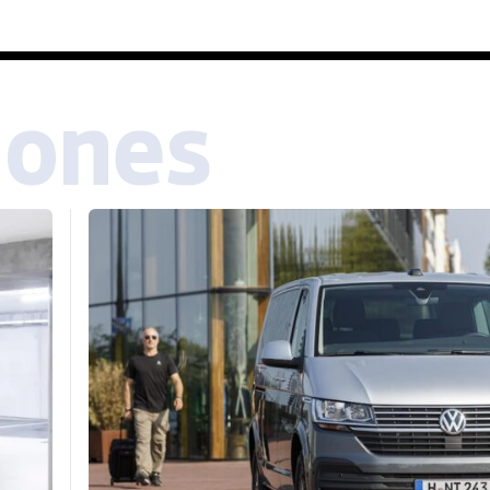
iones