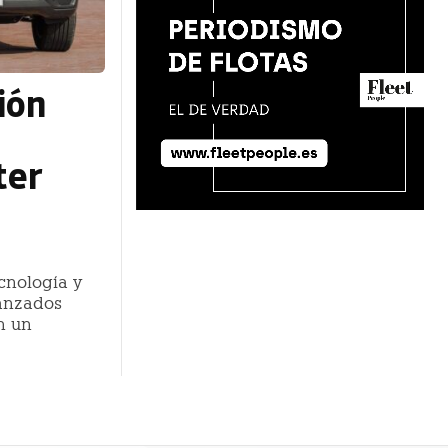
ción
ter
ecnología y
vanzados
n un