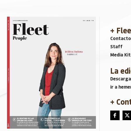
+ Fle
Contacto
Staff
Media Kit
La edi
Descarga
ir a heme
+ Con