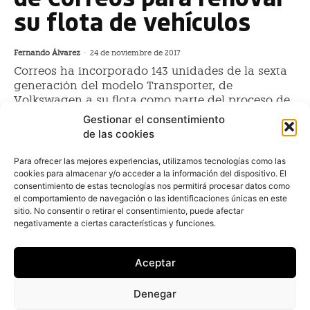
su flota de vehículos
Fernando Álvarez
-
24 de noviembre de 2017
Correos ha incorporado 143 unidades de la sexta
generación del modelo Transporter, de
Volkswagen a su flota como parte del proceso de
renovación de...
Gestionar el consentimiento
de las cookies
Volkswagen incrementará en un
Para ofrecer las mejores experiencias, utilizamos tecnologías como las
cookies para almacenar y/o acceder a la información del dispositivo. El
tercio sus ventas de comerciales
consentimiento de estas tecnologías nos permitirá procesar datos como
en 2016
el comportamiento de navegación o las identificaciones únicas en este
sitio. No consentir o retirar el consentimiento, puede afectar
Juan Arús
-
18 de febrero de 2016
negativamente a ciertas características y funciones.
La división española de Volkswagen Vehículos
Comerciales prevé matricular en el entorno del 8% de
Aceptar
todas las ventas del mercado de comerciales en
España en 2016, lo que supondría un volumen de
Denegar
13.600 unidades, un 29,4% más respecto de las cifras