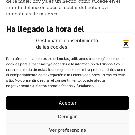
de la mujer hoy ya es un hecho, como sucede en el
mundo del motor, pues el sector del automóvil
también es de mujeres.
Ha llegado la hora del
‘tecnomanager’. Lo dice ICSA
Gestionar el consentimiento
Redacción
-
9 de febrero de 2015
de las cookies
Los modelos laborales estáticos han pasado a mejor
vida. Las empresas no buscan perfiles específicos que
Para ofrecer las mejores experiencias, utilizamos tecnologías como las
cookies para almacenar y/o acceder a la información del dispositivo. El
se ajusten a posiciones inmóviles...
consentimiento de estas tecnologías nos permitirá procesar datos como
el comportamiento de navegación o las identificaciones únicas en este
Cristóbal Montoro: “La reforma
sitio. No consentir o retirar el consentimiento, puede afectar
fiscal es una excelente
negativamente a ciertas características y funciones.
oportunidad para las empresas”
Aceptar
Juan Arús
-
14 de enero de 2014
Cristóbal Montoro (Jaén, 1950) cumplirá este ejercicio
Denegar
su cuarto año como ministro de Hacienda y
Administraciones Públicas,
Ver preferencias