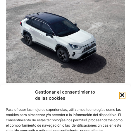
Toyota plantea una
Gestionar el consentimiento
ofensiva híbrida
de las cookies
eléctrica con los nuevos
Para ofrecer las mejores experiencias, utilizamos tecnologías como las
cookies para almacenar y/o acceder a la información del dispositivo. El
Corolla, RAV4 y Yaris
consentimiento de estas tecnologías nos permitirá procesar datos como
el comportamiento de navegación o las identificaciones únicas en este
sitio. No consentir o retirar el consentimiento, puede afectar