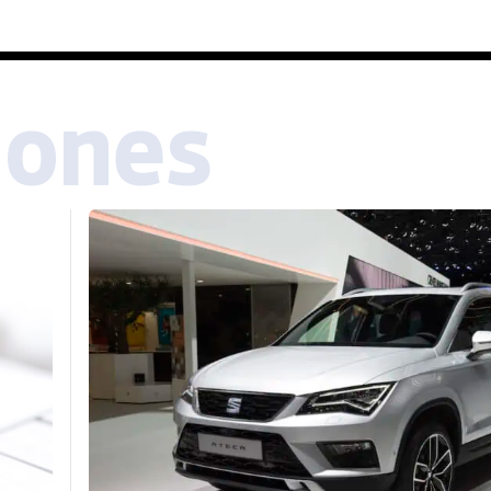
iones