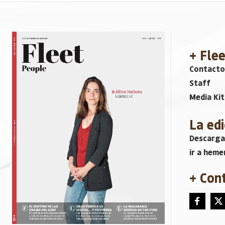
+ Fle
Contacto
Staff
Media Kit
La edi
Descarga
ir a heme
+ Con