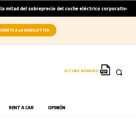
itad del sobreprecio del coche eléctrico corporativo
Ar
|
CRÍBETE A LA NEWSLETTER
ÚLTIMO NÚMERO
RENT A CAR
OPINIÓN