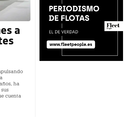
hes a
tes
impulsando
 a
años, ha
 sus
ue cuenta