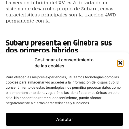
La versión híbrida del XV está dotada de un
sistema de desarrollo propio de Subaru, cuyas
características principales son la tracción 4WD
permanente con la
Subaru presenta en Ginebra sus
dos primeros híbridos
Fernando Álvarez
-
9 de marzo de 2019
Gestionar el consentimiento
Subaru, especializado en sistemas de propulsión de
de las cookies
tracción integral, ha aprovechado esta cita salonística
para presentar también el Subaru Levorg 2019 y un
Para ofrecer las mejores experiencias, utilizamos tecnologías como las
cookies para almacenar y/o acceder a la información del dispositivo. El
nuevo concept car, el Viziv Adrenaline. El nuevo
consentimiento de estas tecnologías nos permitirá procesar datos como
el comportamiento de navegación o las identificaciones únicas en este
Nuevo Subaru Levorg, a la venta
sitio. No consentir o retirar el consentimiento, puede afectar
desde 28.900€, con mejoras en
negativamente a ciertas características y funciones.
seguridad, confort y diseño
Aceptar
Fernando Álvarez
-
23 de diciembre de 2017
Subaru ha actualizado el modelo Levorg tras dos años