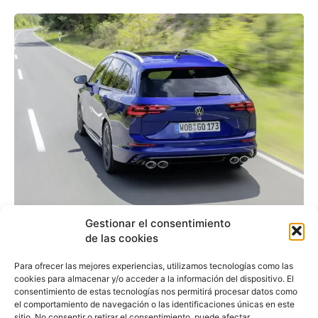
Gestionar el consentimiento
Volkswagen lanza un
de las cookies
renting con cuotas al
Para ofrecer las mejores experiencias, utilizamos tecnologías como las
50% durante ocho
cookies para almacenar y/o acceder a la información del dispositivo. El
consentimiento de estas tecnologías nos permitirá procesar datos como
meses
el comportamiento de navegación o las identificaciones únicas en este
sitio. No consentir o retirar el consentimiento, puede afectar