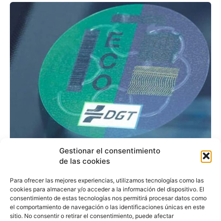
El Senado busca renovar
Gestionar el consentimiento
de las cookies
su flota con vehículos
Para ofrecer las mejores experiencias, utilizamos tecnologías como las
ecológicos
cookies para almacenar y/o acceder a la información del dispositivo. El
consentimiento de estas tecnologías nos permitirá procesar datos como
el comportamiento de navegación o las identificaciones únicas en este
sitio. No consentir o retirar el consentimiento, puede afectar
Redacción
-
7 de mayo de 2018