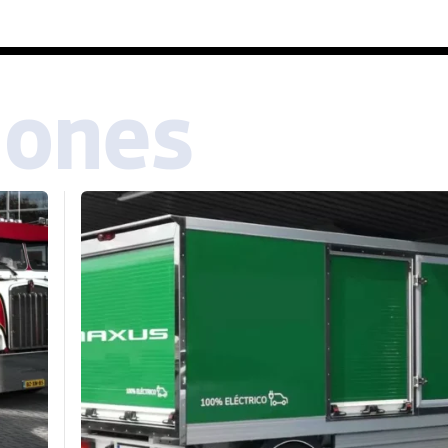
iones