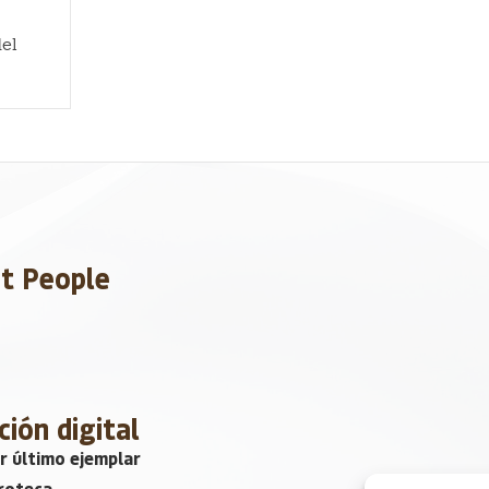
del
et People
ción digital
r último ejemplar
roteca