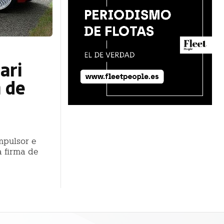
ari
n de
mpulsor e
a firma de