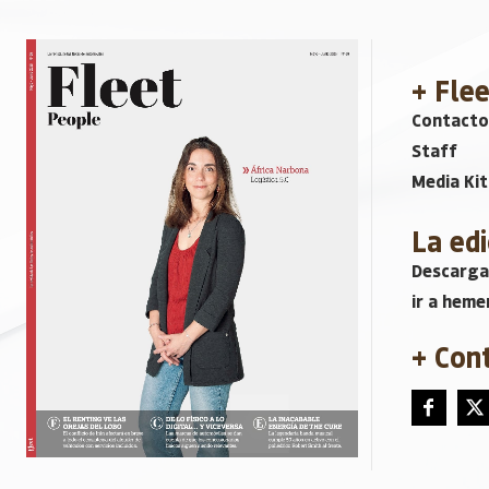
+ Fle
Contacto
Staff
Media Kit
La edi
Descarga
ir a heme
+ Con