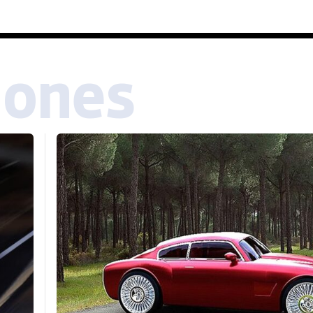
iones