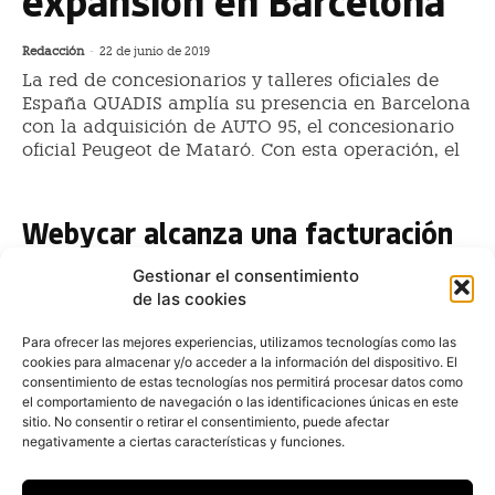
expansión en Barcelona
Redacción
-
22 de junio de 2019
La red de concesionarios y talleres oficiales de
España QUADIS amplía su presencia en Barcelona
con la adquisición de AUTO 95, el concesionario
oficial Peugeot de Mataró. Con esta operación, el
Webycar alcanza una facturación
de 3,7 millones de euros en 2017
Gestionar el consentimiento
Redacción
-
22 de enero de 2018
de las cookies
Webycar, el nuevo negocio de compraventa de coches
online de Quadis, ha alcanzado una facturación de 3,7
Para ofrecer las mejores experiencias, utilizamos tecnologías como las
cookies para almacenar y/o acceder a la información del dispositivo. El
millones de euros desde su lanzamiento en julio
consentimiento de estas tecnologías nos permitirá procesar datos como
el comportamiento de navegación o las identificaciones únicas en este
Quadis lanza Webycar, el nuevo
sitio. No consentir o retirar el consentimiento, puede afectar
negocio de compraventa de
negativamente a ciertas características y funciones.
coches online