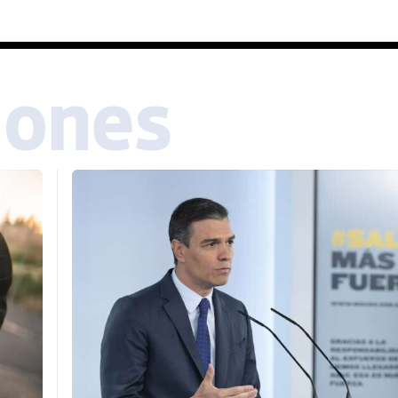
iones