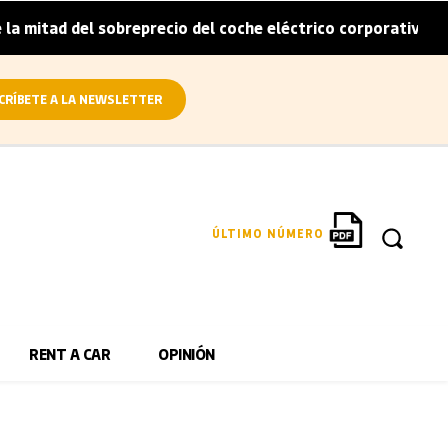
itad del sobreprecio del coche eléctrico corporativo
Ar
|
CRÍBETE A LA NEWSLETTER
ÚLTIMO NÚMERO
RENT A CAR
OPINIÓN