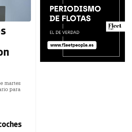
os
on
te martes
ario para
 coches