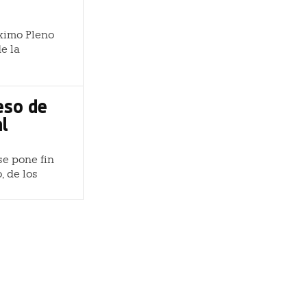
óximo Pleno
e la
eso de
al
se pone fin
, de los