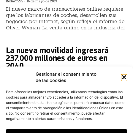
Redacción
-
16 de mayo de 2019
El nuevo marco de transacciones online requiere
que los fabricantes de coches, desarrollen sus
negocios por internet, según refleja el informe de
Oliver Wyman 'La venta online en la industria del
La nueva movilidad ingresará
237.000 millones de euros en
2040
Gestionar el consentimiento
Redacción
-
14 de noviembre de 2018
de las cookies
Los nuevos servicios de movilidad ingresarán unos
237.000 millones de euros en 2040, según el informe
Para ofrecer las mejores experiencias, utilizamos tecnologías como las
de Oliver Wyman “Movilidad 2040. Cruzada por la
cookies para almacenar y/o acceder a la información del dispositivo. El
movilidad inteligente”. El estudio
consentimiento de estas tecnologías nos permitirá procesar datos como
el comportamiento de navegación o las identificaciones únicas en este
La mayoría de las ventas será de
sitio. No consentir o retirar el consentimiento, puede afectar
negativamente a ciertas características y funciones.
vehículos eléctricos en 2040
Redacción
-
23 de agosto de 2018