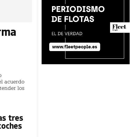
irma
o
el acuerdo
tender los
as tres
coches