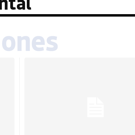
ntal
iones