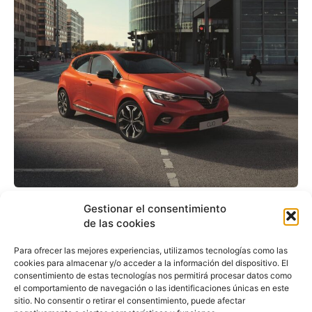
Renault pone a punto el
Gestionar el consentimiento
lanzamiento en el
de las cookies
verano de la quinta
Para ofrecer las mejores experiencias, utilizamos tecnologías como las
cookies para almacenar y/o acceder a la información del dispositivo. El
generación Clio
consentimiento de estas tecnologías nos permitirá procesar datos como
el comportamiento de navegación o las identificaciones únicas en este
sitio. No consentir o retirar el consentimiento, puede afectar