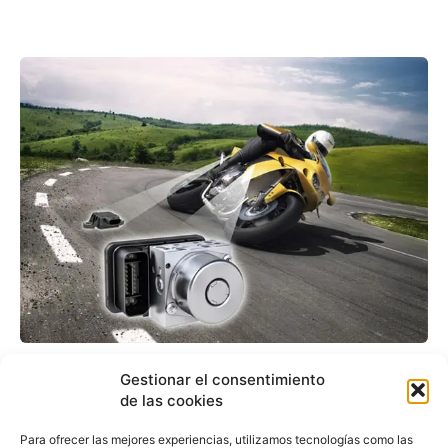
Las dos ruedas de Bosch
Gestionar el consentimiento
crece más rápido que el
de las cookies
mercado
Para ofrecer las mejores experiencias, utilizamos tecnologías como las