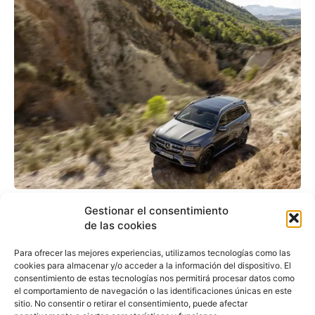
GLS, el buque insignia de
Gestionar el consentimiento
los SUV de Mercedes-
de las cookies
Benz crece y se hace
Para ofrecer las mejores experiencias, utilizamos tecnologías como las
cookies para almacenar y/o acceder a la información del dispositivo. El
más selecto
consentimiento de estas tecnologías nos permitirá procesar datos como
el comportamiento de navegación o las identificaciones únicas en este
sitio. No consentir o retirar el consentimiento, puede afectar