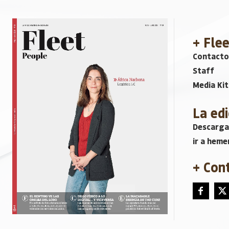
+ Fle
Contacto
Staff
Media Kit
La edi
Descarga
ir a heme
+ Con