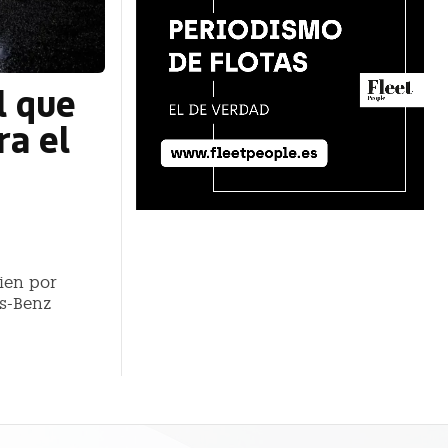
l que
a el
ien por
es-Benz