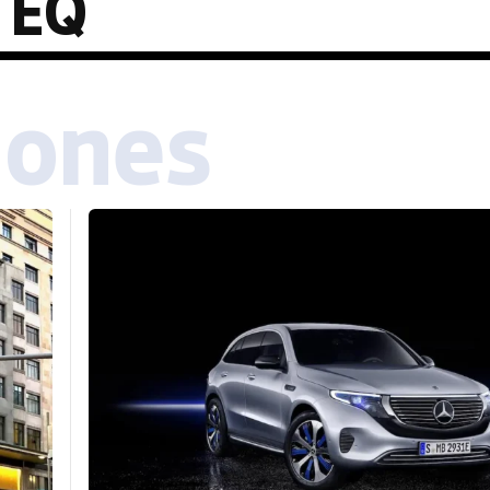
 EQ
iones