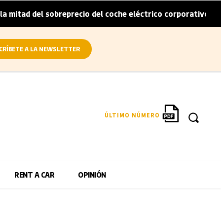
mitad del sobreprecio del coche eléctrico corporativo
Ar
|
CRÍBETE A LA NEWSLETTER
ÚLTIMO NÚMERO
RENT A CAR
OPINIÓN