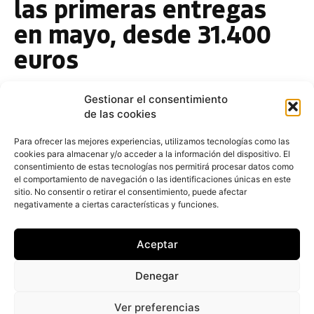
las primeras entregas
en mayo, desde 31.400
euros
Fernando Álvarez
-
10 de abril de 2019
Gestionar el consentimiento
Este nuevo Mercedes-Benz CLA, cuyas primeras
de las cookies
entregas a clientes están previstas para el
próximo mes de mayo, solo estará disponible
Para ofrecer las mejores experiencias, utilizamos tecnologías como las
cookies para almacenar y/o acceder a la información del dispositivo. El
consentimiento de estas tecnologías nos permitirá procesar datos como
el comportamiento de navegación o las identificaciones únicas en este
Mercedes-Benz CLA Shooting
sitio. No consentir o retirar el consentimiento, puede afectar
Brake, un deportivo con espacio de
negativamente a ciertas características y funciones.
carga
Aceptar
Fernando Álvarez
-
31 de marzo de 2019
Al igual que el Mercedes-Benz CLA Coupé de cuatro
Denegar
puertas, el Shooting Brake está inspirado en el
lenguaje formal del modelo
Ver preferencias