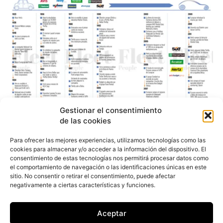
Gestionar el consentimiento
de las cookies
¿Son cinco multitud en
Para ofrecer las mejores experiencias, utilizamos tecnologías como las
cookies para almacenar y/o acceder a la información del dispositivo. El
Rent A Car?
consentimiento de estas tecnologías nos permitirá procesar datos como
el comportamiento de navegación o las identificaciones únicas en este
sitio. No consentir o retirar el consentimiento, puede afectar
negativamente a ciertas características y funciones.
Juan Arús
-
7 de agosto de 2015
La consolidación de las grandes alquiladoras
puede ser un paso natural, pero poco relevante y
Aceptar
ya habitual si se ven los movimientos de la