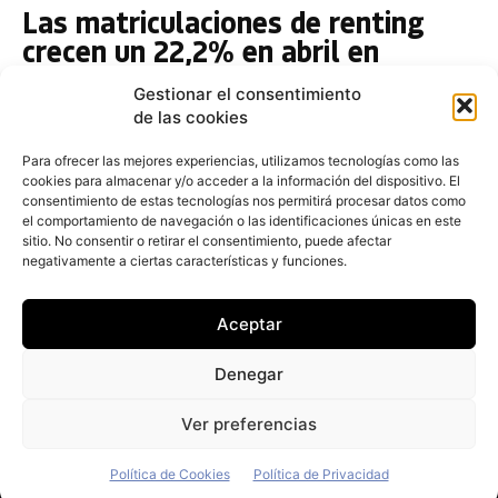
Las matriculaciones de renting
crecen un 22,2% en abril en
España, con 29.830 unidades
Gestionar el consentimiento
Redacción
-
3 de mayo de 2019
de las cookies
La ventas de automóviles en renting aumentaron un
22,2% en España en abril pasado con 25.882 unidades
Para ofrecer las mejores experiencias, utilizamos tecnologías como las
cookies para almacenar y/o acceder a la información del dispositivo. El
comercializadas, lo que situó este segmento como uno
consentimiento de estas tecnologías nos permitirá procesar datos como
el comportamiento de navegación o las identificaciones únicas en este
La nueva generación del Ford
sitio. No consentir o retirar el consentimiento, puede afectar
Kuga lleva a la planta de
negativamente a ciertas características y funciones.
Amussafes 750 millones de euros
Aceptar
Fernando Álvarez
-
20 de noviembre de 2017
Ford invertirá 750 millones de euros en la fabricación
Denegar
de la próxima generación del modelo Kuga en la
planta de Almussafes (Valencia)...
Ver preferencias
Política de Cookies
Política de Privacidad
© Newspaper WordPress Theme by TagDiv