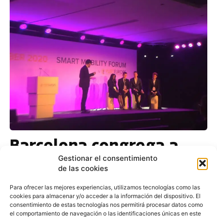
Barcelona congrega a
750 profesionales ‘top’
Gestionar el consentimiento
de las cookies
de las flotas
Para ofrecer las mejores experiencias, utilizamos tecnologías como las
cookies para almacenar y/o acceder a la información del dispositivo. El
Redacción
-
16 de noviembre de 2016
consentimiento de estas tecnologías nos permitirá procesar datos como
La Ciudad Condal acoge hoy y durante toda la
el comportamiento de navegación o las identificaciones únicas en este