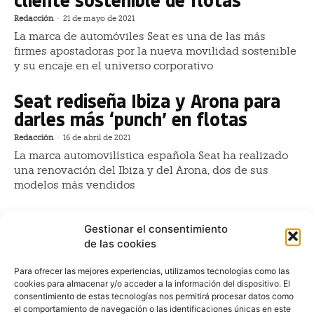
Redacción
-
21 de mayo de 2021
La marca de automóviles Seat es una de las más
firmes apostadoras por la nueva movilidad sostenible
y su encaje en el universo corporativo
Seat rediseña Ibiza y Arona para
darles más ‘punch’ en flotas
Redacción
-
16 de abril de 2021
La marca automovilística española Seat ha realizado
una renovación del Ibiza y del Arona, dos de sus
modelos más vendidos
Golf, Ibiza y León, los coches
Gestionar el consentimiento
usados más vendidos en España
de las cookies
Redacción
-
12 de marzo de 2021
Para ofrecer las mejores experiencias, utilizamos tecnologías como las
El Golf se situó en febrero como el modelo preferido
cookies para almacenar y/o acceder a la información del dispositivo. El
por los compradores de vehículos usados en España,
consentimiento de estas tecnologías nos permitirá procesar datos como
tras cerrar 4.815 operaciones el mes pasado
el comportamiento de navegación o las identificaciones únicas en este